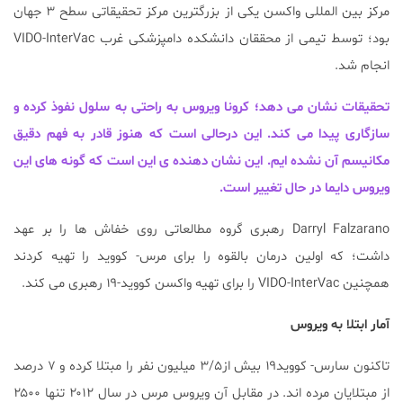
مرکز بین المللی واکسن یکی از بزرگترین مرکز تحقیقاتی سطح ۳ جهان
بود؛ توسط تیمی از محققان دانشکده دامپزشکی غرب VIDO-InterVac
انجام شد.
تحقیقات نشان می دهد؛ کرونا ویروس به راحتی به سلول نفوذ کرده و
سازگاری پیدا می کند. این درحالی است که هنوز قادر به فهم دقیق
مکانیسم آن نشده ایم. این نشان دهنده ی این است که گونه های این
ویروس دایما در حال تغییر است.
Darryl Falzarano رهبری گروه مطالعاتی روی خفاش ها را بر عهد
داشت؛ که اولین درمان بالقوه را برای مرس- کووید را تهیه کردند
همچنین VIDO-InterVac را برای تهیه واکسن کووید-۱۹ رهبری می کند.
آمار ابتلا به ویروس
تاکنون سارس- کووید۱۹ بیش از۳/۵ میلیون نفر را مبتلا کرده و ۷ درصد
از مبتلایان مرده اند. در مقابل آن ویروس مرس در سال ۲۰۱۲ تنها ۲۵۰۰