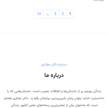
13
…
3
2
1
Medical Mask
Male Enhancement Formula Reviews
long term side effects Strengthen Penis
walgreens caffeine pills Testosterone Booster
درباره دکتر مجازی
درباره ما
زندگی روزمره پر از داستان‌ها و اتفاقات عجیب است. داستان‌هایی که با
«دانستن» شاید بتوان پایان شیرین‌تری برایشان رقم زد. دکتر مجازی مفتخر
است که به‌عنوان یکی از معتبر‌ترین رسانه‌های علمی کشور، زندگی