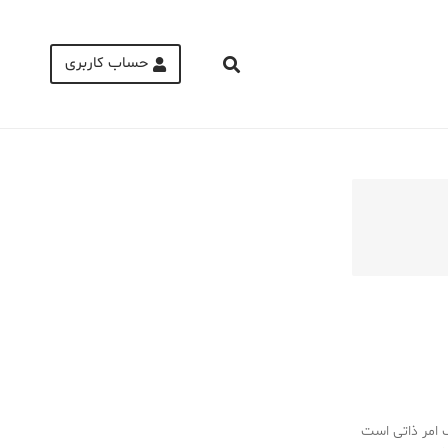
حساب کاربری
Medical Mask
Male Enhancement Formula Reviews
long term side effects Strengthen Penis
walgreens caffeine pills Testosterone
Booster
ک امر ذاتی است