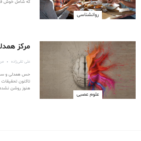
که شامل خوش قیا
روانشناسی
مرکز همدل
علی تقی‌زاده
مرداد 
حس همدلی و سخاو
تاکنون تحقیقات ز
هنوز روشن نشده
علوم عصبی