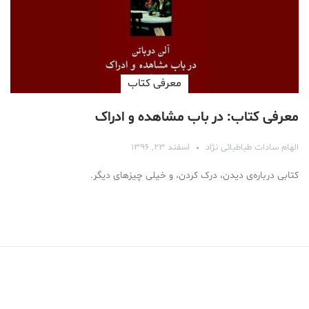
معرفی کتاب
معرفی کتاب: در باب مشاهده و ادراک
الهام سادات طباطبائی نژاد
اسفند ۲۳, ۱۳۹۶
کتابی درباره‌ی دیدن، درک کردن، و خیلی چیزهای دیگر.
Medical Mask
Male Enhancement Formula Reviews
long term side effects Strengthen Penis
walgreens caffeine pills Testosterone Booster