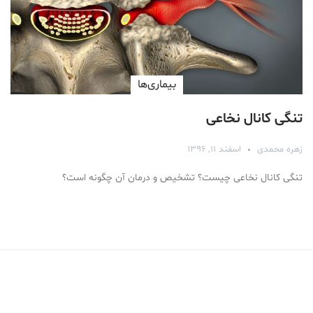
بیماری‌ها
تنگی کانال نخاعی
زهره محمدی
اسفند ۱۱, ۱۳۹۶
تنگی کانال نخاعی چیست؟ تشخیص و درمان آن چگونه است؟
Medical Mask
Male Enhancement Formula Reviews
long term side effects Strengthen Penis
walgreens caffeine pills Testosterone Booster