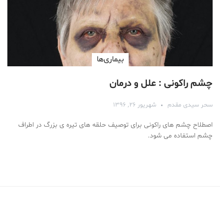
بیماری‌ها
چشم راکونی : علل و درمان
سحر سیدی مقدم
شهریور ۲۶, ۱۳۹۶
اصطلاح چشم های راکونی برای توصیف حلقه های تیره ی بزرگ در اطراف
چشم استفاده می شود.
Medical Mask
Male Enhancement Formula Reviews
long term side effects Strengthen Penis
walgreens caffeine pills Testosterone Booster