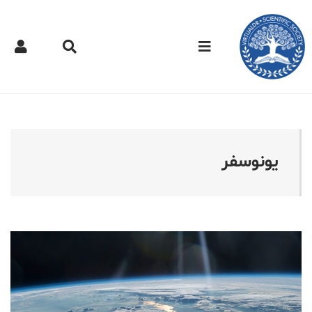
کتر مجازی - یونوسفر
یونوسفر