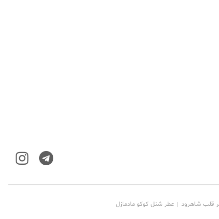
ر قلب شاهرود
عطر شنل کوکو مادمازل