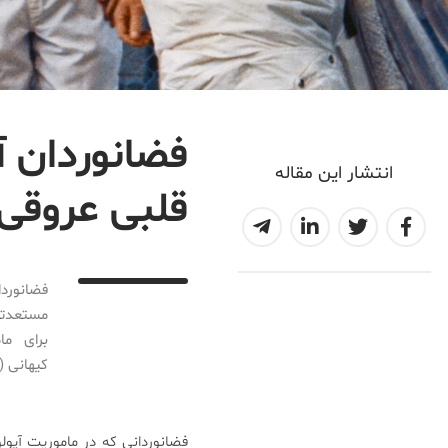
فضانوردان 
انتشار این مقاله
قلبی عروقی
2016-07-29T17:52:17+04:30
فضانوردا
کیهانی (galactic cosmic rays) قرار گرفته‌ بودند. این پرتو‌ها در خارج از [
فضانوردانی که در ماموریت آپولو