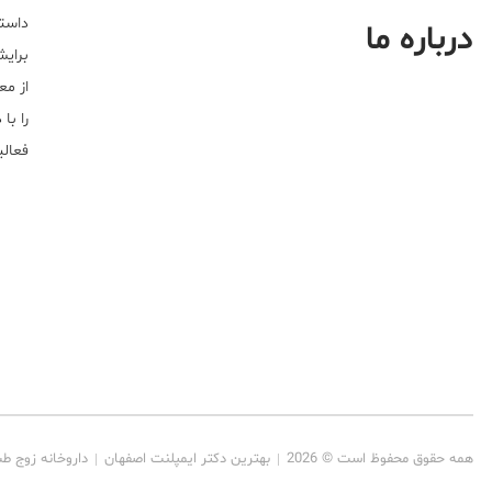
داستا
درباره ما
برایش
از مع
را با
فعالیت خ
همه حقوق محفوظ است © 2026
بهترین دکتر ایمپلنت اصفهان
داروخانه زوج ط