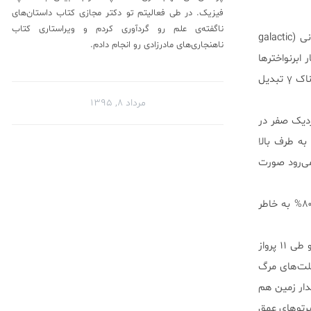
فیزیک. در طی فعالیتم تو دکتر مجازی کتاب داستان‌های
ناگفته‌ی علم رو گردآوری کردم‌ و ویراستاری کتاب
این فضانوردان که برای ماموریت Apollo راهی کره ماه شده‌ بودند در سطح بالایی در معرض پرتو‌های کیهانی (galactic
ناهنجاری‌های مادرزادی رو انجام دادم.
ر ابرنواختر‌ها
هستند و در طول میلیون‌ها سال شتاب گرفته و سرعت نور دارند به طوری که ممکن است به پرتو‌های خطرناک γ تبدیل
مرداد ۸, ۱۳۹۵
دیک صفر در
ه طرف بالا
ی‌رود صورت
بررسی‌ها نشان می‌دهد در طول ۱۹۵۹-۱۹۹۱ ۱۰% فضانوردان بر اثر بیماری‌های قلبی عروقی، ۵% با سرطان و ۸۰% به خاطر
پرتو‌های عمق فضا و بی وزنی به عنوان دو عامل در نظر گرفته شدند. پروژه آپولو از ۱۹۶۱ تا ۱۹۷۲ طول کشید و طی ۱۱ پرواز
ضا قدم گذاشتند. از آن افراد، ۸نفر فوت کرده‌اند. نتایج معنادار بود. ۴۳% علت‌های مرگ
 آن‌هایی که در مدار زمین هم
 پرتو‌های عمق