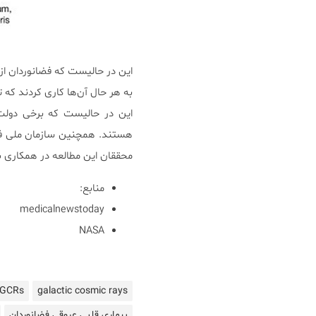
این در حالیست که فضانوردان از 
به هر حال آن‌ها کاری کردند که 
این در حالیست که برخی دولت‌
محققان این مطالعه در همکاری با NASA روی مشکلات قلبی و عروقی بیشتر تمرکز خواهند 
منابع:
medicalnewstoday
NASA
GCRs
galactic cosmic rays
بیماری قلبی عروقی فضانوردان