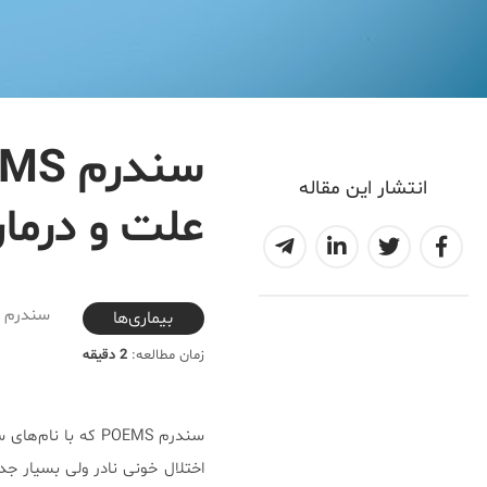
انتشار این مقاله
علت و درما
2025-12-15T11:27:38+03:30
سندرم POEMS یک اختلال خونی نادر ولی بسیار جدی است.
بیماری‌ها
زمان مطالعه:
2 دقیقه
سندرم POEMS که ب