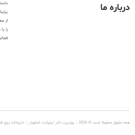
داستا
درباره ما
برایش
از مع
را با
فعالیت خ
همه حقوق محفوظ است © 2026
بهترین دکتر ایمپلنت اصفهان
داروخانه زوج ط