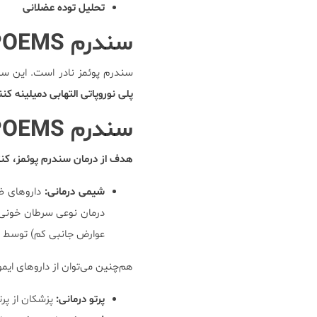
تحلیل توده عضلانی
سندرم
POEMS
سندرم پوئمز نادر است. این سندرم در آقایان
پلی نوروپاتی التهابی دمیلینه کننده (CIDP) باید از نظر ابتلا به سندرم پوئمز مورد آزمایش
سندرم
POEMS
هدف از درمان سندرم پوئمز، کن
شیمی درمانی:
داروهای ض
درمان نوعی سرطان خونی به
عوارض جانبی کم) توسط ب
هم‌چنین می‌توان از داروهای ایم
پرتو درمانی:
پزشکان از پرت