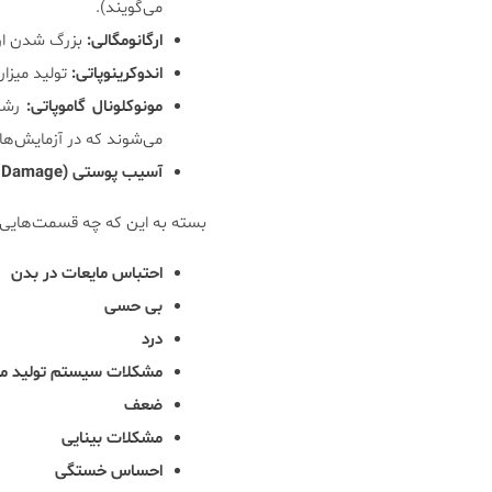
می‌گویند).
ارگانومگالی:
بزرگ شدن ارگ
اندوکرینوپاتی:
تولید میزا
مونوکلونال گاموپاتی:
رشد 
می‌شوند که در آزمایش‌ه
آسیب پوستی (Skin Damage):
بسته به این که چه قسمت‌هایی از
احتباس مایعات در بدن
بی حسی
درد
مشکلات سیستم تولید مثل
ضعف
مشکلات بینایی
احساس خستگی