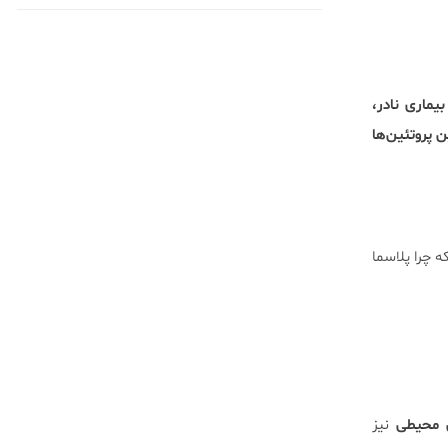
بیماری نادر،
 پروتئین‌ها
که چرا پلاسما
ی محیطی
نیز