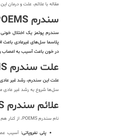
مقاله با علائم، علت و درمان ای
سندرم
POEMS
سندرم پوئمز یک اختلال خونی 
پلاسما سل‌های غیرعادی باعث افز
در خون باعث آسیب به اعصاب و اخ
علت سندرم
MS
علت این سندرم، رشد غیر عادی س
سل‌ها شروع به رشد غیر عادی 
علائم سندرم
S
نام سندرم POEMS، از کنار هم قرار دادن حروف اول علائم شایع این بیماری است؛ این علائم عبارت اند از:
پلی نفروپاتی:
آسیب عصبی 