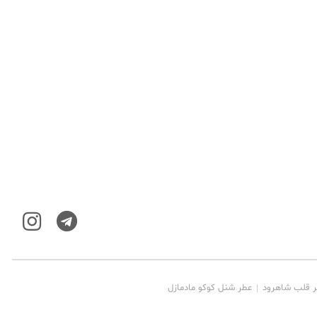
ر قلب شاهرود
عطر شنل کوکو مادمازل