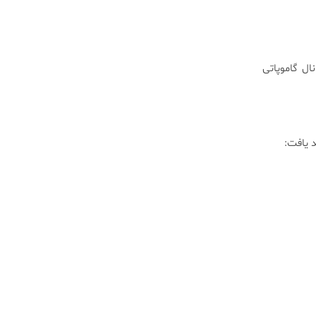
ال گاموپاتی
د یافت: