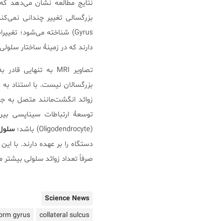
نتایج مطالعه نشان می‌دهد ک
بزرگسالی تغییر چندانی نمی‌ک
Gyrus) شناخته می‌شود؛ ت
دارند که در زمینۀ ساختار سلولی 
تصاویر MRI به تنه
بزرگسالان نیست. با استناد به 
زوائد انگشت‌مانند متصل به ج
توسعۀ ارتباطات سیناپسی بین 
(Oligodendrocyte) باشد؛
سلول‌
دستگاه را بر عهده دارند. با ا
صرفاً تعداد زوائد سلولی بیشتر م
Science News
form gyrus
collateral sulcus