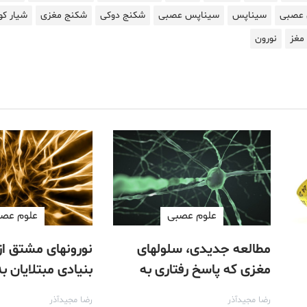
 عصبی
سیناپس
سیناپس عصبی
شکنج دوکی
شکنج مغزی
شیار کو
 مغز
نورون
علوم عصبی
علوم عص
مطالعه جدیدی، سلولهای
نورونهای مشتق از
مغزی که پاسخ رفتاری به
بنیادی مبتلایان ب
تهدیدها را تنظیم می‌کنند،
بصورت متفاوتی ر
رضا مجیدآذر
رضا مجیدآذر