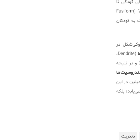
Collateral Su) طی کودکی تا
” (Fusiform
ت به کودکان
دوکی‌شکل در
ا
(Dendrite،
و در نتیجه
دندروسیت‌ها
 میلین در این
‌یابد؛ بلکه
دندریت