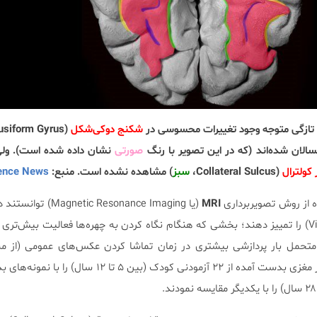
تازگی متوجه وجود تغییرات محسوسی در
شکنج دوکی‌شکل
لان شده‌اند (که در این تصویر با رنگ
صورتی
نشان داده شده است). ولی 
کولترال
(Collateral Sulcus،
سبز
) مشاهده نشده است. منبع:
ence News
ه از روش تصویربرداری
MRI
(یا etic Resonance Imaging
مغز (Visual Cortex) را تمییز دهند؛ بخشی که هنگام نگاه کردن به چهره‌ها فعالیت بیش‌ت
تحمل بار پردازشی بیشتری در زمان تماشا کردن عکس‌های عمومی (از مناظ
می‌شود. محققان در ادامه تصاویر مغزی بدست آمده از ۲۲ آزمودنی کودک (بین ۵ 