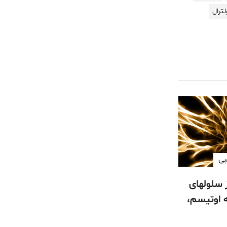
لترال
بی
 سلولهای
ه اوتیسم،
شد می‌کند