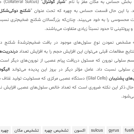
ه بخش حساس به مکان مغز با نام “
شیار کولترال
” (lcus
ند. با این حال قسمت حساس به چهره که تحت عنوان “
شکنج دوکی‌شکل
غییرات محسوسی را به خود می‌بیند. چنان‌که بزرگسالان شکنج ضخیم‌تری نسب
و پروتئینی تا حدود نسبتاً زیادی متفاوت می‌باشند.
ایی قادر به مشخص نمودن نوع سلول‌های موجود در بافت ضخیم‌ترشدۀ شکنج 
نتایج مطالعات قبلی می‌توان این افزایش حجم را به افزایش تعداد
درندریت‌ه
سم سلولی نورون که مسئول دریافت پیام عصبی از نورون‌های دیگر است) 
سلولی نسبت داد. عامل مؤثر دیگر در بروز این پدیده می‌تواند
الیگو
های پشتیبان
(Glial Cells) دستگاه عصبی مرکزی که مسئولیت تولید غلاف
ین حال ذکر این نکته ضروری است که تعداد خالص سلول‌های عصبی افزایش نمی
ی‌شود.
fusi
gyrus
sulcus
اکسون
تشخیص چهره
تشخیص مکان
چهره