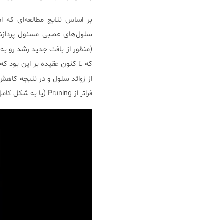
بر اساس نتایج مطالعه‌ای که امروز، ۶ام ژانویۀ، د
سلول‌های عصبی مسئول پردازش 
(منظور از بافت جدید رشد رو ب
که تا کنون عقیده بر این بود ک
از زوائد سلول و در نتیجه کاهش
فراتر از Pruning (یا به شکل کامل‌تر Synaptic Pruning) است.