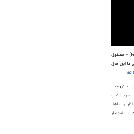
(Fusiform Gyrus) – مسئول
با این حال
Sci
Magn) توانستند دو بخش مجزا
ری از خود نشان
ر و بناها)
تا ۱۲ سال) را با نمونه‌های بدست آمده از