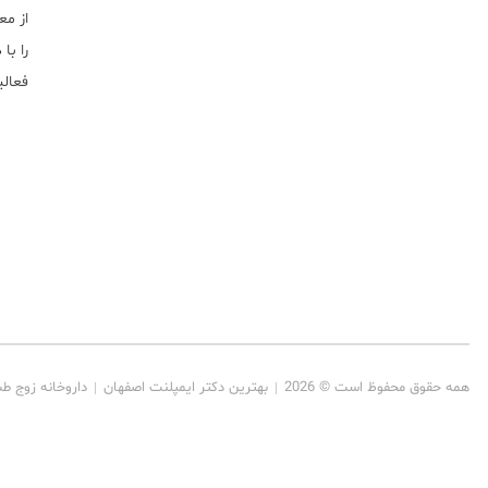
از مع
را با
فعالیت خ
همه حقوق محفوظ است © 2026
بهترین دکتر ایمپلنت اصفهان
داروخانه زوج ط