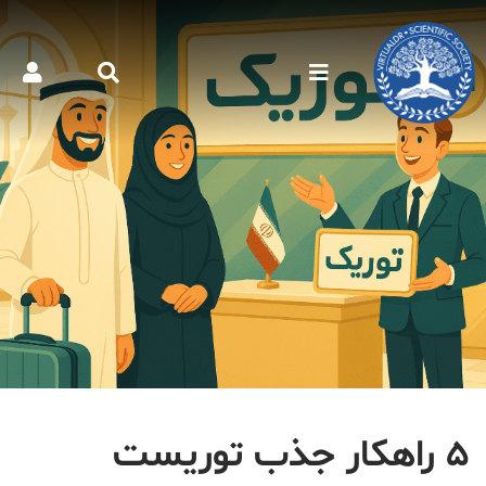
۵ راهکار جذب توریست