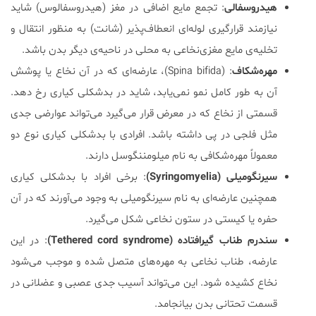
هیدروسفالی
: تجمع مایع اضافی در مغز (هیدروسفالوس) شاید
نیازمند قرارگیری لوله‌ای انعطاف‌پذیر (شانت) به منظور انتقال و
تخلیه‌ی مایع مغزی‌نخاعی به محلی در ناحیه‌ی دیگر بدن باشد.
مهره‌شکاف
: (Spina bifida)، عارضه‌ای که در آن نخاع یا پوشش
آن به طور کامل نمو نمی‌یابد، شاید در بدشکلی کیاری رخ دهد.
قسمتی از نخاع که در معرض قرار می‌گیرد می‌تواند عوارضی جدی
مثل فلجی در پی داشته باشد. افرادی با بدشکلی کیاری نوع دو
معمولاً مهره‌شکافی به نام میلومننگوسل دارند.
سیرنگومیلی (Syringomyelia)
: برخی افراد با بدشکلی کیاری
همچنین عارضه‌ای به نام سیرنگومیلی به وجود می‌آورند که در آن
حفره یا کیستی در ستون نخاعی شکل می‌گیرد.
سندرم طناب گیرافتاده (Tethered cord syndrome)
:
در این
عارضه، طناب نخاعی به مهره‌های متصل شده و موجب می‌شود
نخاع کشیده شود. این می‌تواند آسیب جدی عصبی و عضلانی در
قسمت تحتانی بدن بیانجامد.