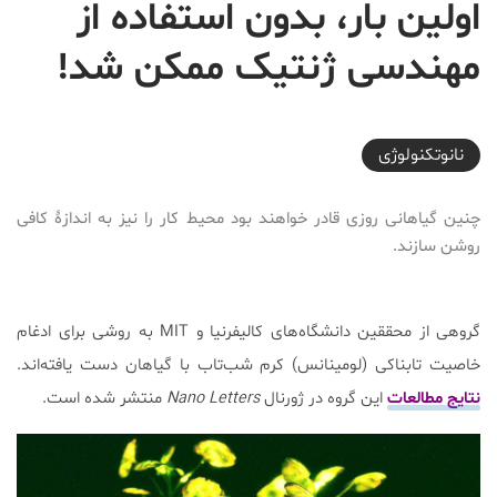
اولین بار، بدون استفاده از
مهندسی ژنتیک ممکن شد!
2017-12-17T09:00:29+03:30
نانوتکنولوژی
چنین گیاهانی روزی قادر خواهند بود محیط کار را نیز به اندازۀ کافی
روشن سازند.
گروهی از محققین دانشگاه‌های کالیفرنیا و MIT به روشی برای ادغام
خاصیت تابناکی (لومینانس) کرم شب‌تاب با گیاهان دست یافته‌اند.
نتایج مطالعات
این گروه در ژورنال
Nano Letters
منتشر شده است.