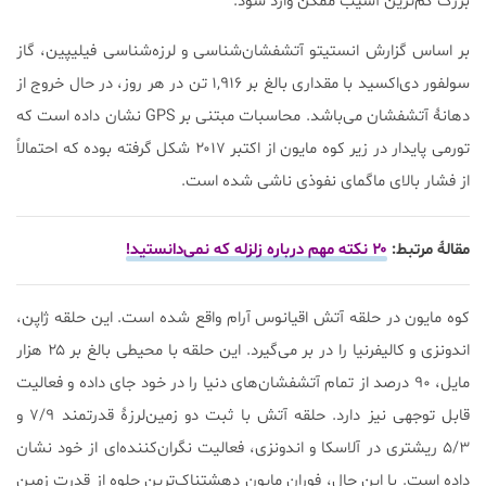
بزرگ کم‌ترین آسیب ممکن وارد شود.
بر اساس گزارش انستیتو آتشفشان‌شناسی و لرزه‌شناسی فیلیپین، گاز
سولفور دی‌اکسید با مقداری بالغ بر ۱,۹۱۶ تن در هر روز، در حال خروج از
دهانۀ آتشفشان می‌باشد. محاسبات مبتنی بر GPS نشان داده است که
تورمی پایدار در زیر کوه مایون از اکتبر ۲۰۱۷ شکل گرفته بوده که احتمالاً
از فشار بالای ماگمای نفوذی ناشی شده است.
مقالۀ مرتبط:
۲۰ نکته مهم درباره زلزله که نمی‌دانستید!
کوه مایون در حلقه آتش اقیانوس آرام واقع شده است. این حلقه ژاپن،
اندونزی و کالیفرنیا را در بر می‌گیرد. این حلقه با محیطی بالغ بر ۲۵ هزار
مایل، ۹۰ درصد از تمام آتشفشان‌های دنیا را در خود جای داده و فعالیت
قابل توجهی نیز دارد. حلقه آتش با ثبت دو زمین‌لرزۀ قدرتمند ۷/۹ و
۵/۳ ریشتری در آلاسکا و اندونزی، فعالیت نگران‌کننده‌ای از خود نشان
داده است. با این حال، فوران مایون دهشتناک‌ترین جلوه از قدرت زمین