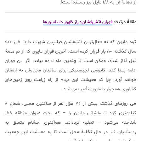
از دهانۀ آن به ۱/۸ مایل نیز رسیده است!
مقالۀ مرتبط:
فوران آتش‌فشان؛ راز ظهور دایناسورها
کوه مایون که به فعال‌ترین آتشفشان فیلیپین شهرت دارد، طی ۵۰۰
سال گذشته ۵۰ بار فوران کرده است. آخرین فوران مایون که از دو هفتۀ
قبل آغاز شده، ممکن است تا چندین ماه ادامه بیابد. اگر این فوران
ادامه پیدا کند، کابوسی لجیستیکی برای ساکنان مجاورش به ارمغان
خواهد آورد؛ چرا که معیشت این مردم از راه زراعت روی زمین‌های
کشاوری همجوار با مایون تأمین می‌شود.
طی روزهای گذشته بیش از ۷۴ هزار نفر از ساکنین محلی، شعاع ۸
کیلومتری کوه آتشفشانی مایون را – که تحت عنوان منطقه خطر
شناخته می‌شود – تخلیه کرده‌اند. هم‌اکنون احشام متعلق به
روستاییان نیز در حال تخلیۀ محل است تا به معیشت این جمعیت