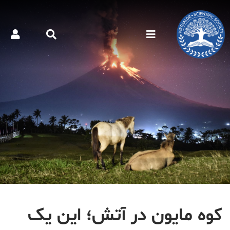
کوه مایون در آتش؛ این یک