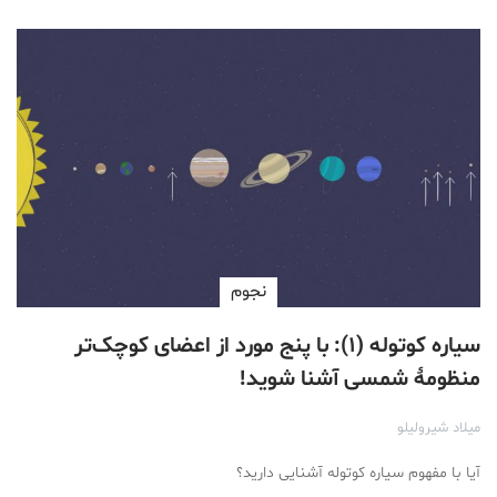
نجوم
سیاره کوتوله (۱): با پنج مورد از اعضای کوچک‌تر
منظومۀ شمسی آشنا شوید!
میلاد شیرولیلو
آیا با مفهوم سیاره کوتوله آشنایی دارید؟