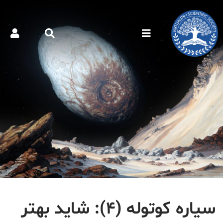
سیاره کوتوله (۴): شاید بهتر