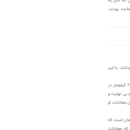
 که آنان به
انده بودند،
نند. با این
یکی از این احتمالات، می‌تواند حرکت سریع‌تر از نور باشد که حرکت با سرعت ۱۸۶۲۸۲ مایل بر ثانیه (۲۹۹۷۹۲ کیلومتر در
 بی نهایت و
 معادلات او
زمان است که
 که معادلات