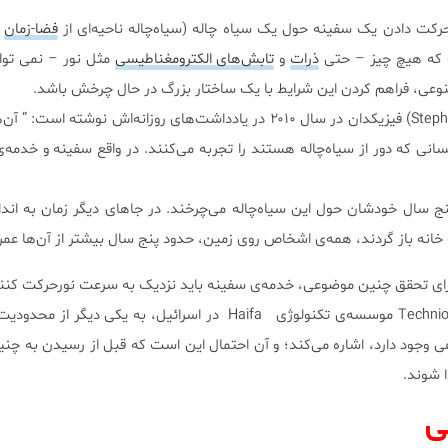
 حرکت دادن یک سفینه حول یک سیاه‌ چاله (سیاه‌چاله ناحیه‌ای از
فضا-زمان
ا
 که هیچ چیز – حتی
ذرات
و
تابش‌های الکترومغناطیسی
مثل نور – نمی توان
صنوعی، فراهم کردن این شرایط با یک ساختار بزرگ در حال چرخش باشد.
استیون هاوکینگ (Stephen Hawking) فیزیکدان در سال ۲۰۱۰ در یادداشت‌های روزانه‌اش نوشته 
سانی که دور از سیاه‌چاله هستند را تجربه می‌کنند. در واقع سفینه و خدمه‌ی
پنج سال خودشان حول این سیاه‌چاله می‌چرخند. در جاهای دیگر زمان به اندا
انه باز گردند، همه‌ی اشخاص روی زمین، حدود پنج سال بیشتر از آن‌ها عمر ک
 برای تحقق چنین موضوعی، خدمه‌ی سفینه باید نزدیک به سرعت نورحرکت کنن
آموس (Amos Iron) در Technion-Israel موسسه‌ی تکنولوژی Haifa در اسرائیل، به یکی د
 وجود دارد، اشاره می‌کند؛ و آن احتمال این است که قبل از رسیدن به چن
 شوند.
ی