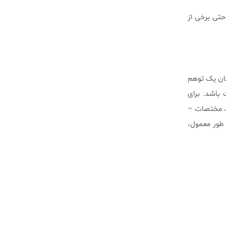
حتی برخی از
مان یک توهم
باشد. برای
، مختصات –
طور معمول،