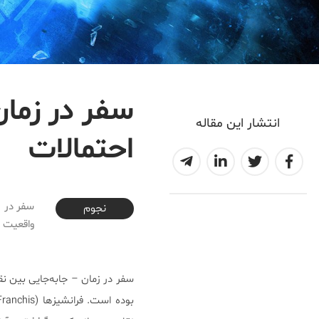
سفر در زمان:
انتشار این مقاله
احتمالات
2018-07-11T16:23:18+04:30
سفر در ز
نجوم
واقعیت پ
سفر در زمان – جابه‌جایی بین 