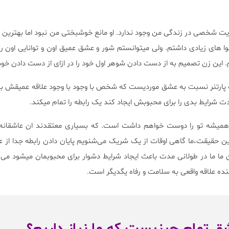
یت شخصی در زندگی من وجود ندارد. او مانع خوشبختی من نبود اما بهترین 
وا های زیادی داشتم. ولی میتوانستم شور و عشق عمیق اون و توانایی اون رو
این زن تصمیم به از دست دادن شوهر اول خود را در ازای از دست دادن خود
 پارتنر نسبت به عشق موردیست که شخص با وجود با وجود علاقه عمیقش با
 شرایط بدی را برای محبوبش ایجاد کند یک رابطه را تمام میکند.
یشه تو را دوست خواهم داشت است. که بسیاری معتقدند ان عاشقانه
ین حقیقت،ما گاهی اوقات از یک شریک می‌شنویم پایان دادن رابطه جدا از 
 ما ما در طولانی مدت باعث ایجاد شرایط دشوار برای محبوبمان میشود می‌ک
ننده علاقه واقعی به سلامت و رفاه یگدیگر است.
شق تمام چیزیست که ما نیاز داریم؟