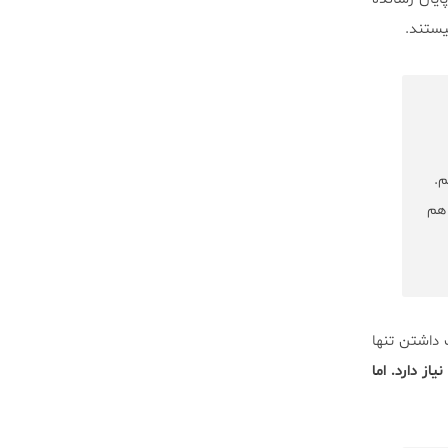
یستند.
م.
اهم
 داشتن تنها
از دارد. اما