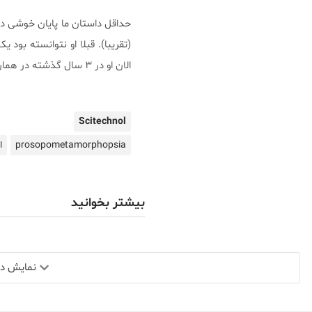
حداقل داستان ما پایان خوشی دا
(تقریبا). قبلا او نتوانسته بود
الان او در ۳ سال گذشته در همان شغل باقی مانده است و تعامل او با همکاران بسیار بهبود یافته است.
Scitechnol
prosopometamorphopsia
ا
بیشتر بخوانید
نمایش دید