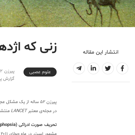
زنی که اژدها
انتشار این مقاله
2018-08-17T17:00:15+04:30
علوم عصبی
گزارش پرونده پز
پیرزن ۵۲ ساله از یک مشکل عجیب رنج می‌برد:
در مجله‌ی معتبر
LANCET
منتشر
تحریف صورت ادراکی (prosopometamorphopsia)