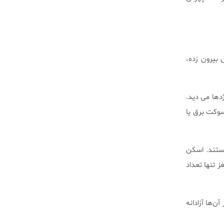
بیرون زده،
دها می دید.
سوکت برق یا
ستند. اسکن
ا نشان نداد: معاینه عصبی، آزمایش خون و الکتروانسفالوگرام (EEG) طبیعی بود و MRI مغز تنها تعداد
ن‌ها آزادانه