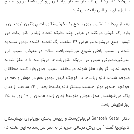
می‌کند که نوکلئین نام دارد،مقدار زیاد این پروتئین فقط برروی سطح
سلول‌های سرطانی یافت می‌شود.
بعد از پیدا و نشتن برروی سطح رگ خونی،نانوربات پروتئین ترومبین را
وارد رگ خونی می‌کند.در عرض چند دقیقه تعداد زیادی نانو ربات دور
تومور جمع می‌شوند.در عرض ۲۴ ساعت رگ تغذیه کننده تومور مسدود
شده و اسیب بافتی شروع می‌شود.بافت سالم در معرض اسیب قرار
نمی‌گیرد.مدرکی مبنی بر این‌که نانوربات‌ها می‌توانند وارد مغز شوند
وجود ندارد اگر وارد مغز شوند می‌توانند اسیب جدی وارد کنند.محققان
متوجه شدند نانو ربات‌ها در کوچک کردن تومور هم در موش و هم در
خوکچه هندی موثر هستند.بیشتر نانوربات‌ها بعد از ۲۴ ساعت از بدن
پاک می‌شوند.در مدل موش متوسط زمان زنده ماندن از ۲۰ روز به ۴۵
روز افزایش یافت.
دکتر Santosh Kesari نورولوژیست و رییس بخش نورولوژی بیمارستان
کالیفرنیا گفت “این روش درمانی سریع‌تر به نظر می‌رسد به این علت که