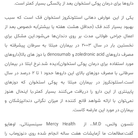
داروها برای درمان پوکی استخوان بعد از یائسگی بسیار کمتر است.
یکی از این عوارض دهانی استئونکروز استخوان فک است که سبب
بهبود بسیار کند فک (حداقل هشت هفته یا بیشتر)به خصوص بعد از
اعمال جراحی طولانی مدت بر روی دندان‌ها می‌شود.این مشکل برای
نخستین بار در سال ۲۰۰۳ در بیماران مبتلا به سرطان پیشرفته با
مصرف داروهای zoledronic acid و denosumab با دوز های بالا(داروهای
مورد استفاده برای درمان پوکی استخوان)دیده شد.نرخ ابتلا در بیماران
سرطانی با مصرف دوزهای بالای این داروها حدود ۱ تا ۲ درصد در سال
است.استئونکروز در بیماران مبتلا به پوکی استخوان که دوزهای
پایینتری از این دارو را دریافت می‌کنند بسیار کمتر،با اینحال هنوز
نمی‌توان با ارائه شواهد قانع کننده از میزان نگرانی دندانپزشکان و
بیماران در مورد این عارضه کاست.
نلسون واتس، M.D.، از Mercy Health سینسیناتی، اوهایو
گفت:
مطالعات ما آزمایشات هفت ساله انجام شده روی دنوزوماب را