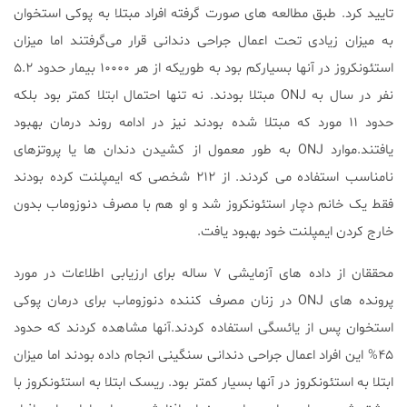
تایید کرد. طبق مطالعه های صورت گرفته افراد مبتلا به پوکی استخوان
به میزان زیادی تحت اعمال جراحی دندانی قرار می‌گرفتند اما میزان
استئونکروز در آنها بسیارکم بود به طوریکه از هر ۱۰۰۰۰ بیمار حدود ۵.۲
نفر در سال به ONJ مبتلا بودند. نه تنها احتمال ابتلا کمتر بود بلکه
حدود ۱۱ مورد که مبتلا شده بودند نیز در ادامه روند درمان بهبود
یافتند.موارد ONJ به طور معمول از کشیدن دندان ها یا پروتزهای
نامناسب استفاده می کردند. از ۲۱۲ شخصی که ایمپلنت کرده بودند
فقط یک خانم دچار استئونکروز شد و او هم با مصرف دنوزوماب بدون
خارج کردن ایمپلنت خود بهبود یافت.
محققان از داده های آزمایشی ۷ ساله برای ارزیابی اطلاعات در مورد
پرونده های ONJ در زنان مصرف کننده دنوزوماب برای درمان پوکی
استخوان پس از یائسگی استفاده کردند.آنها مشاهده کردند که حدود
۴۵% این افراد اعمال جراحی دندانی سنگینی انجام داده بودند اما میزان
ابتلا به استئونکروز در آنها بسیار کمتر بود. ریسک ابتلا به استئونکروز با