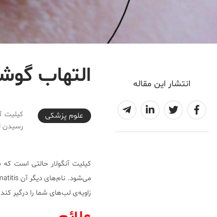
التهاب گوشه لب یا tis
انتشار این مقاله
2025-08-02T13:00:42+03:30
کیلیت آن
علوم پزشكی
رسیدن ل
کیلیت آنگولار حالتی است که 
زاویه‌ی لب‌های شما را درگیر کند.