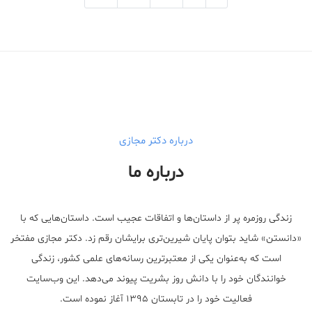
Medical Mask
Male Enhancement Formula Reviews
long term side effects Strengthen Penis
walgreens caffeine pills Testosterone Booster
درباره دکتر مجازی
درباره ما
زندگی روزمره پر از داستان‌ها و اتفاقات عجیب است. داستان‌هایی که با
«دانستن» شاید بتوان پایان شیرین‌تری برایشان رقم زد. دکتر مجازی مفتخر
است که به‌عنوان یکی از معتبر‌ترین رسانه‌های علمی کشور، زندگی
خوانندگان خود را با دانش روز بشریت پیوند می‌دهد. این وب‌سایت
فعالیت خود را در تابستان ۱۳۹۵ آغاز نموده است.