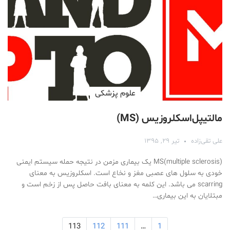
علوم پزشكی
مالتیپل‎‌اسکلروزیس (MS)
علی تقی‌زاده
تیر ۲۹, ۱۳۹۵
MS(multiple sclerosis) یک بیماری مزمن در نتیجه حمله سیستم ایمنی
خودی به سلول های عصبی مغز و نخاع است. اسکلروزیس به معنای
scarring می باشد. این کلمه به معنای بافت حاصل پس از زخم است و
مبتلایان به این بیماری…
113
112
111
…
1