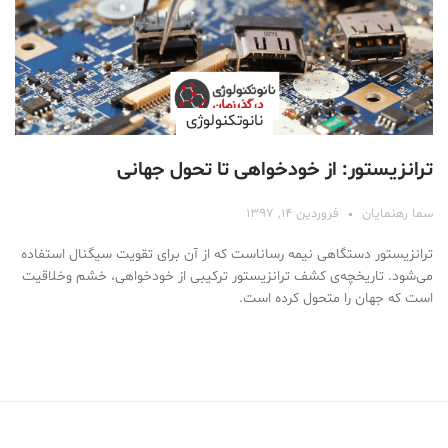
نانوتکنولوژی
ترانزیستور: از خودخواهی تا تحول جهانی
سما رهنمایان
فروردین ۱۴, ۱۳۹۷
ترانزیستور دستگاهی نیمه رساناست که از آن برای تقویت سیگنال استفاده
می‌شود. تاریخچه‌ی کشف ترانزیستور ترکیبی از خودخواهی، خشم وخلاقیت
است که جهان را متحول کرده است.
Medical Mask
Male Enhancement Formula Reviews
long term side effects Strengthen Penis
walgreens caffeine pills Testosterone Booster