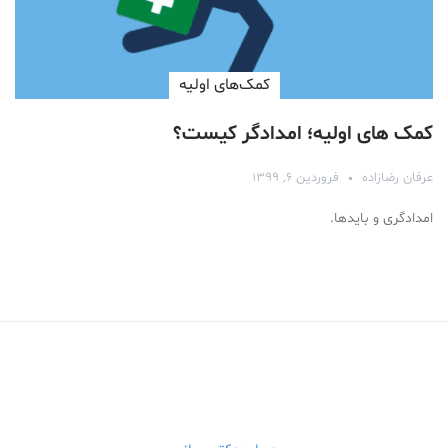
کمک‌های اولیه
کمک های اولیه؛ امدادگر کیست؟
عرفان رضازاده
فروردین ۶, ۱۳۹۹
امدادگری و بایدها.
Medical Mask
Male Enhancement Formula Reviews
long term side effects Strengthen Penis
walgreens caffeine pills Testosterone Booster