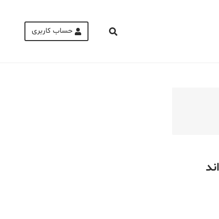
حساب کاربری
Medical Mask
Male Enhancement Formula Reviews
long term side effects Strengthen Penis
walgreens caffeine pills Testosterone
Booster
ند