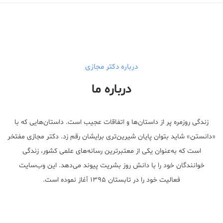
Male Enhancement Formula Reviews
long term side effects Strengthen Penis
walgreens caffeine pills Testosterone Booster
درباره دکتر مجازی
درباره ما
زندگی روزمره پر از داستان‌ها و اتفاقات عجیب است. داستان‌هایی که با
«دانستن» شاید بتوان پایان شیرین‌تری برایشان رقم زد. دکتر مجازی مفتخر
است که به‌عنوان یکی از معتبر‌ترین رسانه‌های علمی کشور، زندگی
خوانندگان خود را با دانش روز بشریت پیوند می‌دهد. این وب‌سایت
فعالیت خود را در تابستان ۱۳۹۵ آغاز نموده است.