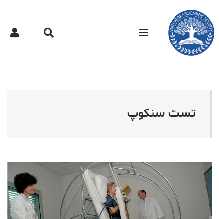
کتر مجازی - تست سنکوپ
تست سنکوپ