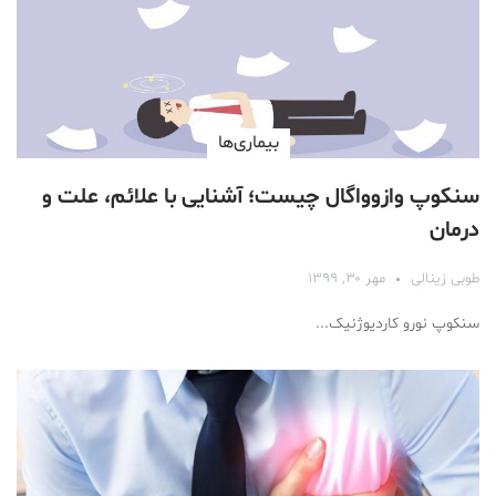
بیماری‌ها
سنکوپ وازوواگال چیست؛ آشنایی با علائم، علت و
درمان
طوبی زینالی
مهر ۳۰, ۱۳۹۹
سنکوپ نورو کاردیوژنیک...