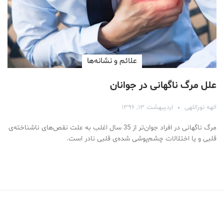
علائم و نشانه‌ها
علل مرگ ناگهانی در جوانان
الهه نوراللهی
اردیبهشت ۱۳, ۱۳۹۶
مرگ ناگهانی در افراد جوان‌تر از 35 سال اغلب به علت نقص‌های ناشناخته‌ی
قلبی و یا اختلالات چشم‌پوشی شده‌ی قلبی نادر است.
Medical Mask
Male Enhancement Formula Reviews
long term side effects Strengthen Penis
walgreens caffeine pills Testosterone Booster