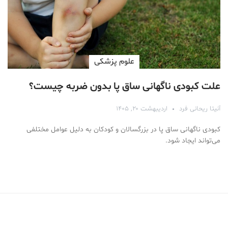
علوم پزشكی
علت کبودی ناگهانی ساق پا بدون ضربه چیست؟
آنیتا ریحانی فرد
اردیبهشت ۲۰, ۱۴۰۵
کبودی ناگهانی ساق پا در بزرگسالان و کودکان به دلیل عوامل مختلفی
می‌تواند ایجاد ‌شود.
Medical Mask
Male Enhancement Formula Reviews
long term side effects Strengthen Penis
walgreens caffeine pills Testosterone Booster