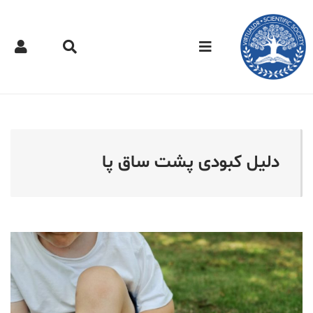
کتر مجازی - دلیل کبودی پ
دلیل کبودی پشت ساق پا