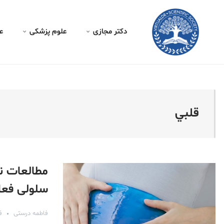
کتر مجازی - قلبي
دکتر مجازی
علوم پزشکی
ع
قلبي
مطالعات ن
سلولی فعا
فاطمه درستی
فر