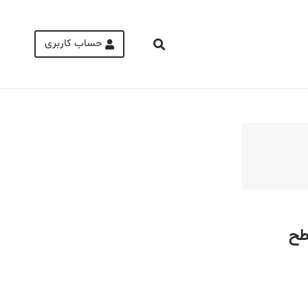
حساب کاربری
Medical Mask
Male Enhancement Formula Reviews
long term side effects Strengthen Penis
walgreens caffeine pills Testosterone
Booster
طح