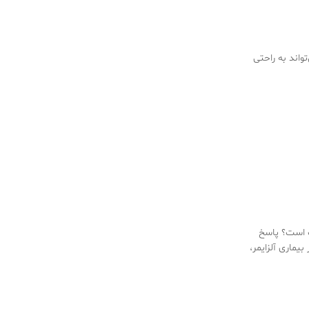
یماری مزمن و غیر قابل پیش بینی مانند بیماری MS (Multiple Sclerosis) می‌تواند به راحتی
ست است؟ پاسخ
یماری آلزایمر،