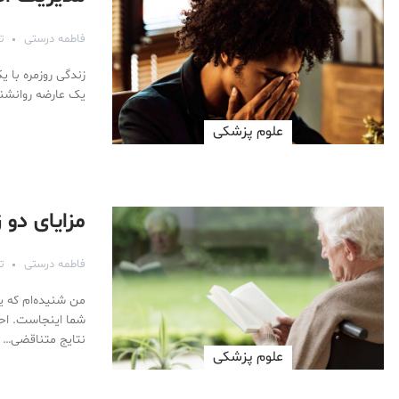
فاطمه درستی
تیر
یک عارضه روانشنا
علوم پزشكی
مزایای دو ز
فاطمه درستی
تیر
من شنیده‌ام که یا
شما اینجاست. احتم
نتایج متناقضی…
علوم پزشكی