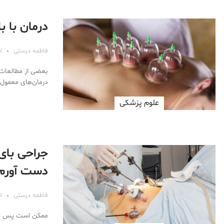
درمان با ب
فاطمه درستی
اس
بعضی از مطالعات 
درمان‌های معمول، کاهش دهد. اما به نظر ن
علوم پزشكی
جراحی بای 
دست آورم
فاطمه درستی
اس
ممکن است پس از 