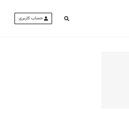
حساب کاربری
Medical Mask
Male Enhancement Formula Reviews
long term side effects Strengthen Penis
walgreens caffeine pills Testosterone
Booster