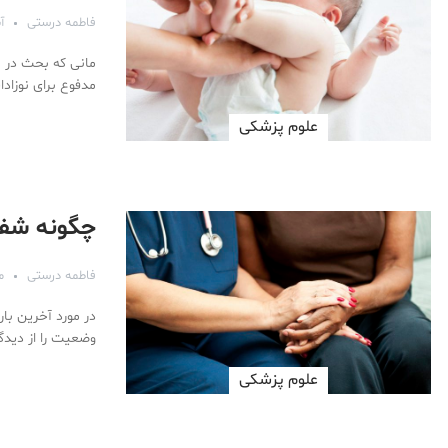
فاطمه درستی
آبا
مانی که بحث در م
مدفوع برای نوزادا
علوم پزشكی
چگونه شفق
فاطمه درستی
مهر
در مورد آخرین با
وضعیت را از دیدگا
علوم پزشكی