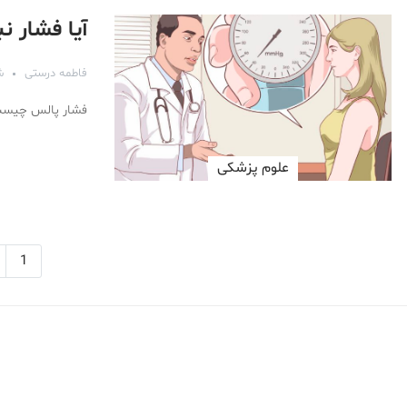
آیا فشار 
فاطمه درستی
شه
فشار پالس چیست؟
علوم پزشكی
1