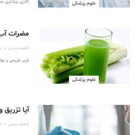
کالری بیشتری جذب
علوم پزشكی
مضرات آب
فاطمه درستی
دی 
فیبر طبیعی و موا
علوم پزشكی
آیا تزریق ویتامین B12 برای
فاطمه درستی
آذر