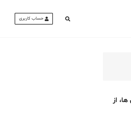
حساب کاربری
Medical Mask
Male Enhancement Formula Reviews
long term side effects Strengthen Penis
walgreens caffeine pills Testosterone
Booster
راه ها