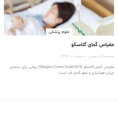
علوم پزشكی
مقیاس کُمای گلاسکو
محمد‌سالار حسینی
اسفند ۱۰, ۱۳۹۵
مقیاس کُمای گلاسکو (Glasgow Coma Scale/GCS) روشی برای سنجش
میزان هوشیاری و عمق کُمای فرد است.
Medical Mask
Male Enhancement Formula Reviews
long term side effects Strengthen Penis
walgreens caffeine pills Testosterone Booster