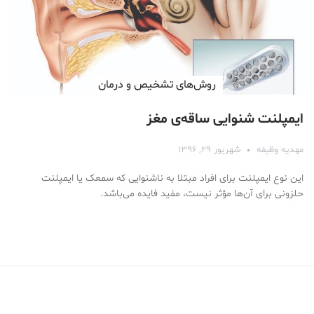
روش‌های تشخیص و درمان
ایمپلنت شنوایی ساقه‌ی مغز
مهدیه وظیفه
شهریور ۲۹, ۱۳۹۶
این نوع ایمپلنت برای افراد مبتلا به ناشنوایی که سمعک یا ایمپلنت
حلزونی برای آن‌ها مؤثر نیست، مفید فایده‌ می‌باشد.
Medical Mask
Male Enhancement Formula Reviews
long term side effects Strengthen Penis
walgreens caffeine pills Testosterone Booster