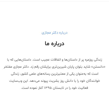
Male Enhancement Formula Reviews
long term side effects Strengthen Penis
walgreens caffeine pills Testosterone Booster
درباره دکتر مجازی
درباره ما
زندگی روزمره پر از داستان‌ها و اتفاقات عجیب است. داستان‌هایی که با
«دانستن» شاید بتوان پایان شیرین‌تری برایشان رقم زد. دکتر مجازی مفتخر
است که به‌عنوان یکی از معتبر‌ترین رسانه‌های علمی کشور، زندگی
خوانندگان خود را با دانش روز بشریت پیوند می‌دهد. این وب‌سایت
فعالیت خود را در تابستان ۱۳۹۵ آغاز نموده است.