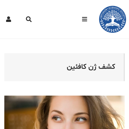
کتر مجازی - کشف ژن کافئ
کشف ژن کافئین