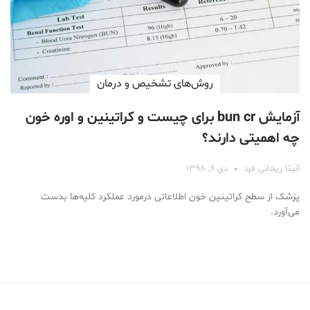
روش‌های تشخیص و درمان
آزمایش bun cr برای چیست و کراتینین و اوره خون
چه اهمیتی دارند؟
آنیتا ریحانی فرد
دی ۶, ۱۳۹۸
پزشک از سطح کراتینین خون اطلاعاتی درمورد عملکرد کلیه‌ها بدست
می‌آورد.
Medical Mask
Male Enhancement Formula Reviews
long term side effects Strengthen Penis