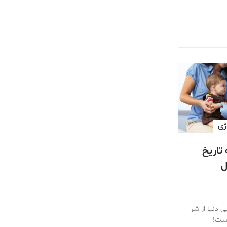
ژی
 تاریخ
ل
ی دنیا از شر
است!