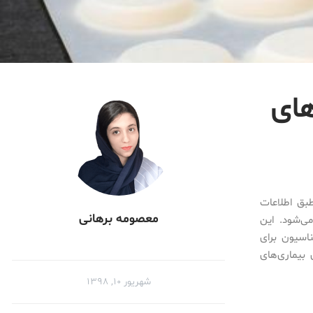
های
رفته در دانشگاه کینگز لندن (King’s College London)، طبق اطلاعات
معصومه برهانی
ه، واکسیناسیون پوستی موجب تولید سلول‌های محافظتی CD8 T می‌شود. این
ناسیون برای
ت روی بیماری‌های
شهریور ۱۰, ۱۳۹۸