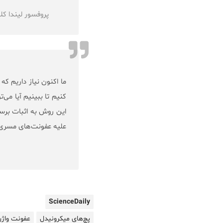
پروفسور لیندا کلاوینسکیس (Linda Klavinskis)، نوی
ما اکنون نیاز داریم که
کنیم تا ببینیم آیا می‌
این روش به اثبات برسد
علیه عفونت‌های مسری
ScienceDaily
پچ‌های میکرونیدل
عفونت واژ