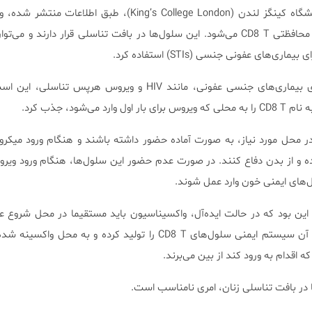
در تحقیقات انجام گرفته در دانشگاه کینگز لندن (King’s College London)، طبق 
پوستی موجب تولید سلول‌های محافظتی CD8 T می‌شود. این سلول‌ها در بافت تناسلی قرار دارند و 
‌های عفونی جنسی (STIs) استفاده کرد.
یکی از چالش‌های تحقیقات روی بیماری‌های جنسی عفونی، مانند HIV و ویروس هرپ
ی‌شود، جذب کرد.
وظیفه دارند در محل مورد نیاز، به صورت آماده حضور داشته باشند و هنگام ورود می
کرده و از بدن دفاع کنند. در صورت عدم حضور این سلول‌ها، هنگام ورود ویر
ل‌های ایمنی خون وارد عمل شوند.
این بود که در حالت ایده‌آل، واکسیناسیون باید مستقیما در محل شروع 
تناسلی زن) اعمال شود. پس از آن سیستم ایمنی سلول‌های CD8 T را تولید کرده و به م
 اقدام به ورود کند از بین می‌برند.
ا در بافت تناسلی زنان، امری نامناسب است.