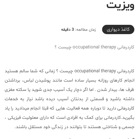
ویزیت
2019-10-10T17:39:05+03:30
کاغذ دیواری
زمان مطالعه:
3 دقیقه
کاردرمانی occupational therapy چیست ؟
کاردرمانی occupational therapy چیست ؟ زمانی که شما سالم هستید
انجام کارهای روزانه بسیار ساده است مانند پوشیدن لباس، برداشتن
ظرف ها، بیدار شدن . اما اگر دچار یک آسیب جدی شوید یا سکته مغزی
داشته باشید و قسمتی از بدنتان آسیب دیده باشد نیاز به
خدمات
کاردرمانی
دارید تا دوباره همه فعالیت هایی که قبلا انجام میدادید را یاد
بگیرید.کاردرمانی برای کمک به افرادی است که دارای معلولیت فیزیکی ،
جسمی و شناختی هستند تا بتوانند در زندگی خود مستقل باشند.