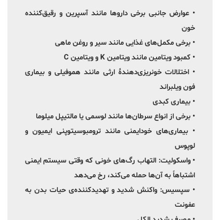
• عوارض جانبی برخی داروها مانند آسپرین و رقیق‌کننده
خون
• برخی مکمل‌های غذایی مانند سیر و روغن ماهی
• کمبود ویتامین مانند ویتامین K و ویتامین C
• اختلالات خونریزی‌دهندۀ ارثی مانند هموفیلی و بیماری
فون ویلبراند
• بیماری کبدی
• برخی از انواع سرطان‌ها مانند لوسمی یا مالتیپل میلوما
• بیماری‌های خودایمنی مانند ترومبوسیتوپنی ایمیون و
لوپوس
• واسکولیت: التهاب رگ‌های خونی که وقتی سیستم ایمنی
اشتباهاً به آن‌ها حمله می‌کند، رخ می‌دهد
• سپسیس: واکنش شدید و تهدیدکننده‌ی حیات بدن به
عفونت
• مصرف شدید الکل