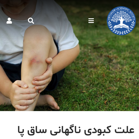
علت کبودی ناگهانی ساق پا