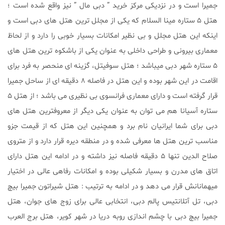
جمیرا است و در نزدیکی مرکز خرید ” دبی مال ” نیز واقع شده است ؛
هتل ۵ ستاره مینا السلام که یکی از مجلل ترین هتل های دبی است و
اینکه این هتل مجلل و بی نظیر امکانات بسیار خوبی را دارد و از لحاظ
معماری بیرونی و طراحی داخلی به عنوان یکی از باشکوه ترین هتل های
۵ ستاره شهر دبی میباشد ؛ هتل سوفیتل، گزینه ای منحصر به فرد برای
اقامت در این شهر بوده و این هتل در فاصله ۸ دقیقه ای از ساحل جمیرا
قرار گرفته است و دارای معماری فرانسوی بی نظیری می باشد ؛ از هتل ۵
ستاره آسیانا هم می توان به عنوان یکی دیگر از معروفترین هتل های
دبی برای شما ایرانیان نام برد و همچنین این هتل که از قیمت جزو
مناسب ترین هتل ها معرفی شده و در منطقه دیره قرار دارد و از متروی
صلاح الدین تنها ۵ دقیقه فاصله نیز داشته و در ادامه این هتل دارای
اتاق های مدرن و بسیار شکیلی بوده و امکانات رفاهی عالی در اختیار
میهمانانش قرار می دهد و در ادامه به ترتیب : هتل شیراتون جمیرا بیچ
دبی، تل آتلانتیس پالم دبی، انتخابی عالی برای زوج های جوان، هتل
جمیرا بیچ دبی با چشم اندازی روبه دریا در شهر کویر، هتل برج العرب