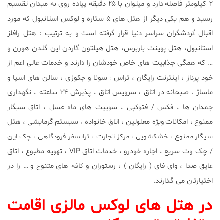
۲ کیلومتر فاصله دارد و میتوان با ۲۵ دقیقه پیاده روی به میدان تقسیم
رسید و هم یکی دیگر از هتل ‌های ۵ ستاره و لوکس استانبول که مورد
اقبال گردشگران سراسر دنیا قرار گرفته است و به ترتیب : هتل رافلز
استانبول، هتل پوینت باربرس، هتل هیلتون گاردن این گلدن هورن و
… که همگی جذابیت های خاص خودشان را دارند و خدمات عالی اعم از
خود پرداز ، اینترنت رایگان ، تراس ، سونا و جکوزی ، سالن های اسپا و
ماساژ ، صبحانه در اتاق ، سرویس اتاق ، پذیرش ۲۴ ساعته ، نگهداری
چمدان ‌ها ، فکس / فتوکپی ، سوییت های ماه عسل ، اتاق سیگار
ممنوع ، امکانات ویژه معلولین ، اتاق خانواده ، سیستم گرمایشی ، هتل
سیگار ممنوع ، خشکشویی ، مرکز تجارت ، ترانسفر فرودگاهی ، چک این
/ چک اوت سریع ، اجاره خودرو ، خدمات اتاق VIP ، تهویه مطبوع ، اتاق
عایق صدا ، وای فای ( رایگان ) ، رستوران و کافه های متنوع و … را در
اختیارتان می گذارند.
در هتل های لوکس مالزی اقامت