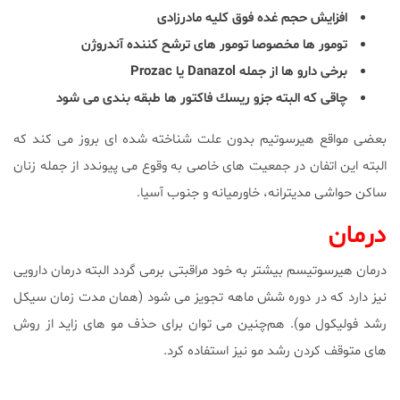
افزايش حجم غده فوق كليه مادرزادى
تومور ها مخصوصا تومور هاى ترشح كننده آندروژن
برخى دارو ها از جمله Danazol يا Prozac
چاقى كه البته جزو ريسك فاكتور ها طبقه بندى مى شود
بعضى مواقع هيرسوتيم بدون علت شناخته شده اى بروز مى كند که
البته اين اتفان در جمعيت هاى خاصى به وقوع مى پيوندد از جمله زنان
ساكن حواشى مديترانه، خاورميانه و جنوب آسيا.
درمان
درمان هيرسوتيسم بيشتر به خود مراقبتى برمى گردد البته درمان دارويى
نيز دارد كه در دوره شش ماهه تجويز مى شود (همان مدت زمان سيكل
رشد فوليكول مو). هم‌چنين مى توان برای حذف مو های زاید از روش
هاى متوقف كردن رشد مو نيز استفاده كرد.