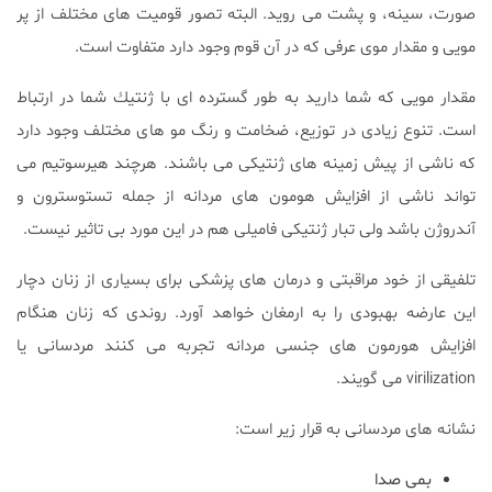
صورت، سينه، و پشت مى رويد. البته تصور قومیت های مختلف از پر
مويى و مقدار موى عرفى كه در آن قوم وجود دارد متفاوت است.
مقدار مويى كه شما داريد به طور گسترده اى با ژنتيك شما در ارتباط
است. تنوع زيادى در توزيع، ضخامت و رنگ مو هاى مختلف وجود دارد
كه ناشى از پيش زمينه هاى ژنتيكى مى باشند. هرچند هيرسوتيم مى
تواند ناشى از افزايش هومون هاى مردانه از جمله تستوسترون و
آندروژن باشد ولى تبار ژنتيكى فاميلى هم در اين مورد بى تاثير نيست.
تلفيقى از خود مراقبتى و درمان هاى پزشكى براى بسيارى از زنان دچار
اين عارضه بهبودى را به ارمغان خواهد آورد. روندى كه زنان هنگام
افزايش هورمون هاى جنسى مردانه تجربه مى كنند مردسانى يا
virilization مى گويند.
نشانه هاى مردسانى به قرار زير است:
بمی صدا