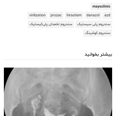
mayoclinic
virilization
prozac
hirsutism
danazol
azd
سندروم پلی سیستیک
سندروم تخمدان پلی‌کیستیک
سندروم کوشینگ
بیشتر بخوانید