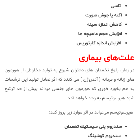
تاسی
آكنه يا جوش صورت
كاهش اندازه سينه
افزايش حجم ماهيچه ها
افزايش اندازه كليتوريس
علت‌هاى بيمارى
در زمان بلوغ تخمدان هاى دختران شروع به توليد مخلوطى از هورمون
هاى زنانه و مردانه ( آندروژن ) مى كنند كه اگر تعادل توليد اين ترشحات
به هم بخورد طورى كه هورمون هاى جنسى مردانه بيش از حد ترشح
شود هيرسوتيسم به وجد خواهد آمد.
هيرسوتيسم مى‌تواند در اثر موارد زير بروز كند:
سندروم پلى سيستيك تخمدان
سندروم كوشينگ