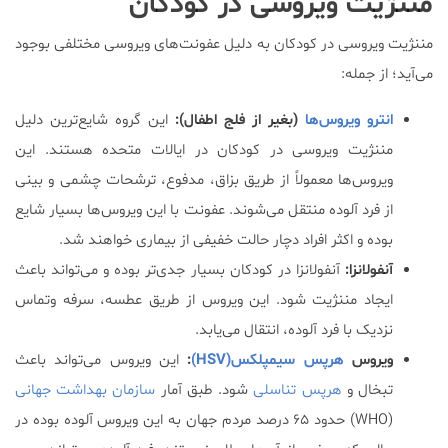
مننژیت ویروسی در کودکان
مننژیت ویروسی در کودکان به دلیل عفونت‌های ویروسی مختلفی بوجود
می‌آید؛ از جمله:
انترو ویروس‌ها
(بغیر از فلج اطفال):
این گروه شایع‌ترین دلیل
مننژیت ویروسی در کودکان در ایالات متحده هستند. این
ویروس‌ها معمولاً از طریق بزاق، مدفوع، ترشحات چشمی و بینی
از فرد آلوده منتقل می‌شوند. عفونت با این ویروس‌ها بسیار شایع
بوده و اکثر افراد دچار حالت خفیفی از بیماری خواهند شد.
آنفولانزا:
آنفولانزا در کودکان بسیار جدی‌تر بوده و می‌تواند باعث
ایجاد مننژیت شود. این ویروس از طریق عطسه، سرفه و‌تماس
نزدیک با فرد آلوده، انتقال می‌یابد.
ویروس
هرپس سیمپلکس(HSV)
:
این ویروس می‌تواند باعث
تبخال و
هرپس تناسلی
شود. طبق آمار
سازمان بهداشت جهانی
(WHO) حدود ۶۵ درصد مردم جهان به این ویروس آلوده بوده در