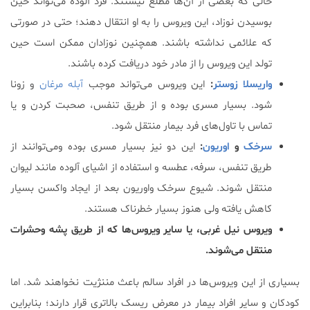
حالی که بعضی از آ‌ن‌ها مطلع نیستند. فرد آلوده می‌تواند حین
بوسیدن نوزاد، این ویروس را به او‌ انتقال دهند؛ حتی در صورتی
که علائمی نداشته باشند. همچنین نوزادان ممکن است حین
تولد این ویروس را از مادر خود دریافت کرده باشند.
واریسلا زوستر
:
این ویروس می‌تواند موجب
آبله مرغان
و زونا
شود. بسیار مسری بوده و از طریق تنفس، صحبت کردن و یا
تماس با تاول‌های فرد بیمار منتقل شود.
سرخک
و
اوریون
:
این دو نیز بسیار مسری بوده و‌می‌توانند از
طریق تنفس، سرفه، عطسه و استفاده از اشیای آلوده مانند لیوان
منتقل شوند. شیوع سرخک و‌اوریون بعد از ایجاد واکسن بسیار
کاهش یافته ولی هنوز بسیار خطرناک هستند.
ویروس نیل غربی، یا سایر ویروس‌ها که از طریق پشه و‌حشرات
منتقل می‌شوند.
بسیاری از این ویروس‌ها در افراد سالم باعث مننژیت نخواهند شد. اما
کودکان و سایر افراد بیمار در معرض ریسک بالاتری قرار دارند؛ بنابراین