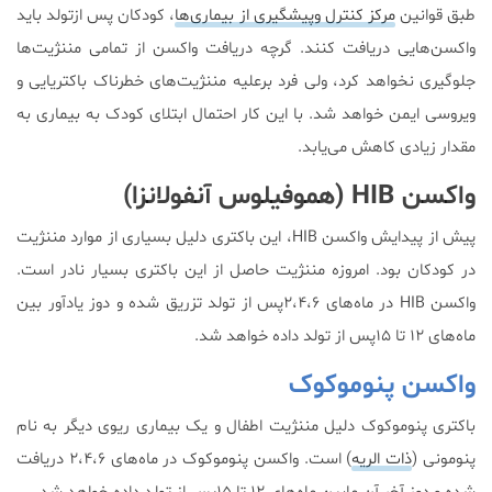
طبق قوانین
مرکز کنترل و‌پیشگیری از بیماری‌ها
، کودکان پس ازتولد باید
واکسن‌هایی دریافت کنند. گرچه دریافت واکسن از تمامی مننژیت‌ها
جلوگیری نخواهد کرد، ولی فرد برعلیه مننژیت‌های خطرناک باکتریایی و
‌ویروسی ایمن خواهد شد. با این کار احتمال ابتلای کودک به بیماری‌ به
مقدار زیادی کاهش می‌یابد.
واکسن HIB (هموفیلوس آنفولانزا)
پیش از پیدایش واکسن HIB، این باکتری دلیل بسیاری از موارد مننژیت
در کودکان بود. امروزه مننژیت حاصل از این باکتری بسیار نادر است.
واکسن HIB در ماه‌های ۲،۴،۶پس از تولد تزریق شده و دوز یادآور بین
ماه‌های ۱۲ تا ۱۵پس از تولد داده خواهد شد.
واکسن پنوموکوک
باکتری پنوموکوک دلیل مننژیت اطفال و یک بیماری ریوی دیگر به نام
پنومونی (
ذات الریه
) است. واکسن پنوموکوک در ماه‌های ۲،۴،۶ دریافت