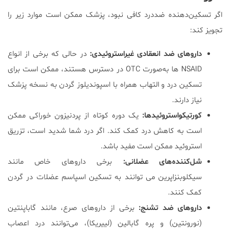
اگر تسکین‌دهنده ضددرد کافی نبود، پزشک ممکن است موارد زیر را
تجویز کند:
داروهای ضد انعقادی غیراستروئیدی:
در حالی که برخی از انواع
NSAID ها به‌صورت OTC در دسترس هستند، ممکن است برای
تسکین درد و التهاب همراه با اسپوندیلوز گردن به نسخه پزشک
نیاز دارند.
کورتیکواستروئیدها:
یک دوره کوتاه از پردنیزون خوراکی ممکن
است به کاهش درد کمک کند. اگر درد شما شدید است، تزریق
استروئید ممکن است مفید باشد.
شل‌کننده‌های عضلانی:
برخی داروهای خاص مانند
سیکلوبنزاپرین می توانند به تسکین اسپاسم عضلات در گردن
کمک کنند.
داروهای ضد تشنج:
برخی از داروهای صرع، مانند گاباپنتین
(نورونتین) و پره گابالین (لییریکا)، می‌توانند درد اعصاب