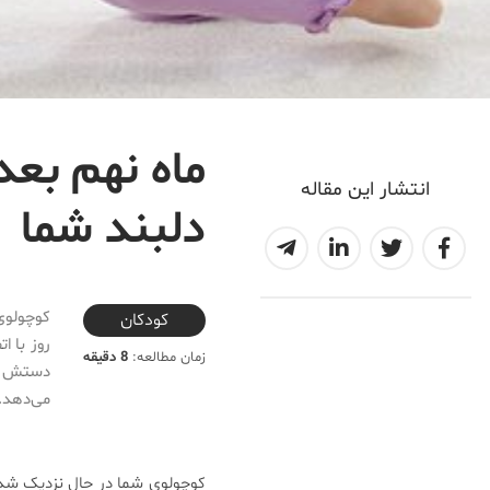
ماه نهم بعد 
انتشار این مقاله
دلبند شما
2020-07-03T12:15:18+04:30
کوچولوی
کودکان
روز با ا
زمان مطالعه:
8 دقیقه
دستش را
می‌دهد.
کوچولوی شما در حال نزدیک شدن 