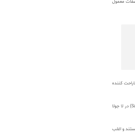
صفات معمول
راحت کننده
که به سرپرستی دکتر اورسولا بلوگی (Ursula Belugi) از انستیتوی علوم زیست شناسی سالک (Salk) در لا جولا
ستند و اغلب