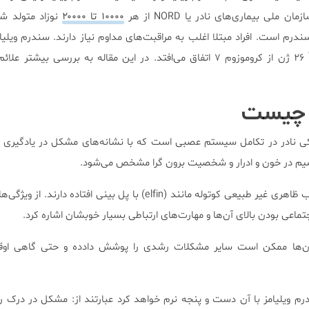
لی بیماری‌های نادر یا NORD از هر
۱۰۰۰۰ تا ۲۰۰۰۰
نوزاد متولد شد
ندرم است. افراد مبتلا اغلب به مراقبت‌های مداوم نیاز دارند. سندرم ویلیا
ویلیامز-بورن در اثر حذف تقریباً ۲۶ ژن از کروموزوم ۷ اتفاق می‌افتد. در این مقاله به بررسی 
ز چیست
کی نادر در تکامل سیستم عصبی است که با نشانه‌های مشکل در یادگیری ی
یم در خون و ادرار و شخصیت برون گرا مشخص می‌شود.
افراد مبتلا به سندرم ویلیامز اغلب ظاهری غیر طبیعی کوتوله مانند (elfin) با پل بینی افت
ماعی بودن بالای آن‌ها و مهارت‌های ارتباطی بسیار خوبشان اشاره کرد.
آن‌ها ممکن است سایر مشکلات رشدی را پوشش دادده و حتی گاهی اوق
رم ویلیامز با آن دست و پنجه نرم خواهد کرد عبارتند از: مشکل در درک ر