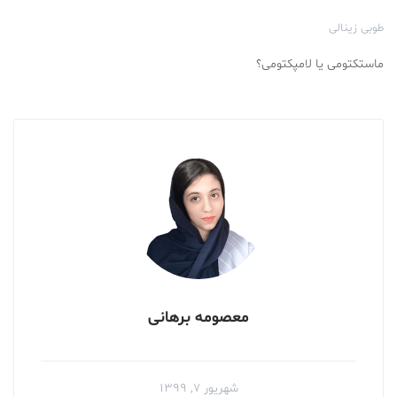
طوبی زینالی
ماستکتومی یا لامپکتومی؟
معصومه برهانی
شهریور ۷, ۱۳۹۹