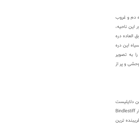
ه دم و غروب
کیلومتر) دور تا دور این ناحیه،
 العاده دره
یاه این دره
ه‌های سیاه را به تصویر
حشی و پر از
ین دلایلیست
که دره مرگ را به منطقه‌ای شگفت‌انگیز برای عاشقان ستاره‌ها تبدیل می‌کند. به گفته ریچل اوربان، بنیان گذار Bindlestiff
فریبنده ترین