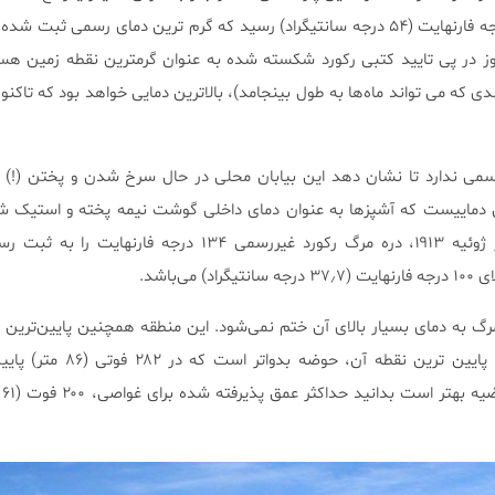
۱۶ آگوست سال ۲۰۲۰ به ۱۳۰ درجه فارنهایت (۵۴ درجه سانتیگراد) رسید که گرم ترین دمای رسمی ث
 در پی تایید کتبی رکورد شکسته شده به عنوان گرمترین نقطه زمین هستن
ندی که می تواند ماه‌ها به طول بینجامد)، بالاترین دمایی خواهد بود که تاکنو
 رسمی ندارد تا نشان دهد این بیابان محلی در حال سرخ شدن و پختن (!)
ایت همان دماییست که آشپزها به عنوان دمای داخلی گوشت نیمه پخته و استیک ش
می‌کنند! این درحالیست که در ژوئیه ۱۹۱۳، دره مرگ رکورد غیررسمی ۱۳۴ درجه فار
ی‌باشد.
مرگ به دمای بسیار بالای آن ختم نمی‌شود. این منطقه همچنین پایین‌ترین
ناحیه در آمریکای شمالی است. پایین ترین نقطه آ
می‌ب