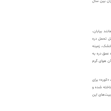
۱۹۵۳ و تنها ۰٫۶۴ اینچ (۱٫۶ سانتی متر) باران بین سال
ناظری مانند بیابان،
ل تحمل دره
 صاف و خشک، زمینه
ه عمق دره به
آن هوای گرم
«کوره» برای
ناخته شده و
 جذابیت‌های این