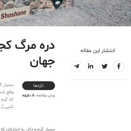
دره مرگ کج
انتشار این مقاله
جهان
2020-10-19T23:26:54+03:30
بسیار گر
تازه‌ها
زمان مطالعه:
6 دقیقه
که گرم 
کتبی […]
بسیار گرم و داغ، به اندازه‌ای 