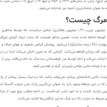
این دره همچنین با دریافت «صفر اینچ» باران در سال‌های ۱۹۲۹ و 
 مرگ چیست؟
این پارک با مساحت حدود ۳٫۴ میلیون جریب (۱٫۳ میلیون هکتاری) شامل دره‌ایست که توسط م
کوه‌ها احاطه شده است. همین مناظر هستند که باعث ایجاد گرمای غیرقاب
مرگ در تابستانی تا ۱۲۰ درجه فارنهایت (۴۸ درجه سانتیگراد) می‌شود. پوشش گیاهی ضعیف و هوای
 روی کف بیابان فراهم می‌کنند. گرمایی که به زمین تابش می‌کند ابتدا در در
حرکت می‌کند و آنجا توسط مرز کوهستانی دره مرگ به دام می‌افتد. پس از 
 و با چرخه دمایی نواحی پایین‌تر، گرم تر هم می شود.
رت بالایی شکنجه‌ای بیشتر نمی‌تواند باشد، اما دره مرگ بسیار بیشتر از یک 
ه در این منطقه وجود دارد به عنوان بزرگترین پارک ملی جنوب آلاسکا ش
ر سال ۲۰۱۹ حدود ۱٫۷ میلیون بازدید کننده را به خود جلب کرده‌است. در ادامه مطلب پنج مورد از
 مربوط به حرارت بالا دره مرگ به این شگفتی‌ها اشاره نمی‌کنند.