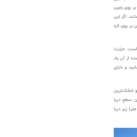
بت شده بر روی زمین
د. اگر این
ن بر روی کره
 است. حرارت
ده از آن یاد
نهایت را به ثبت رسانید و دارای
 و خشک‌ترین
ن، حوضه بدواتر است که در ۲۸۲ فوتی (۸۶ متر) پایین سطح دریا
اشد. (برای درک بهتر این قضیه بهتر است بدانید حداکثر عمق پذیرفته شده برای غواصی، ۲۰۰ فوت (۶۱ متر) زیر دریا