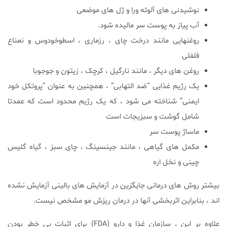
نوشیدنی های آلوئه ورا و ژل های موضعی
آب پیاز به پوست سر مالیده شود.
روغنهایی مانند درخت چای ، رزماری ، اسطوخودوس و نعناع
فلفلی
روغن های دیگر ، مانند نارگیل ، کرچک ، زیتون و جوجوبا
یک رژیم غذایی “ضد التهابی” ، همچنین به عنوان “پروتکل خود
ایمنی” شناخته می شود ، که یک رژیم محدود است که عمدتا
شامل گوشت و سبزیجات است
ماساژ پوست سر
مکمل های گیاهی ، مانند جینسینگ ، چای سبز ، گیاه گلیس
چینی و نخل اره
بیشتر روش های درمانی جایگزین در آزمایش های بالینی آزمایش نشده
اند ، بنابراین اثربخشی آنها در درمان ریزش مو مشخص نیست.
علاوه بر این ، سازمان غذا و دارو (FDA) برای اثبات بی خطر بودن