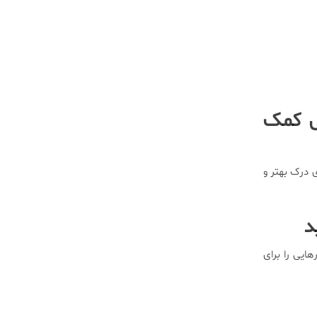
ی کمک
 درک بهتر و
د
یی را برای