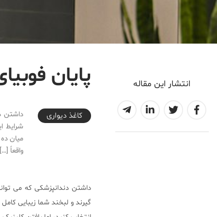
پایان فوبیا
انتشار این مقاله
2023-02-22T18:55:11+03:30
داشتن د
کاغذ دیواری
شرایط ای
میان ده 
واقعاً […]
داشتن دندانپزشکی که می توانی
گیرند و لبخند شما زیبایی کامل 