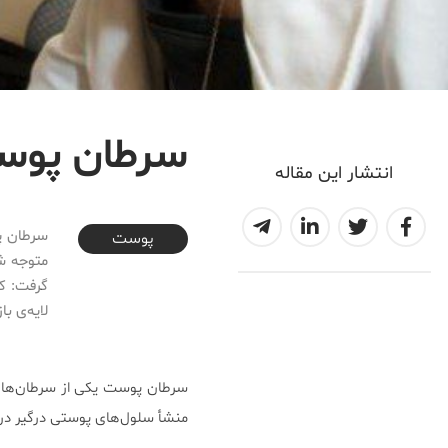
سرطان پوست
انتشار این مقاله
2017-02-19T20:06:30+03:30
سرطان پو
پوست
متوجه شو
لایه‌ی ب
سرطان پوست یکی از سرطان‌های ش
منشأ سلول‌های پوستی درگیر در 