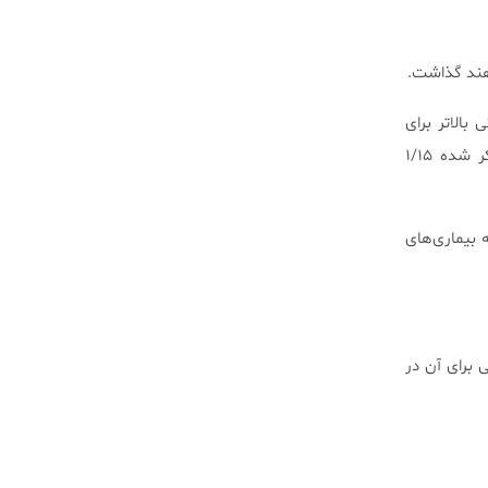
اهند گذاشت.
 سرطان پوست همیشه استفاده از کرم ضدآفتاب را با SPF ۱۵ یا حتی بالاتر برای
پوشش کامل در مقابل تابش آفتاب توصیه کرده است. (عدد SPF به این معناست که مثلاً در مورد ذکر شده ۱/۱۵
انی است که بیماری‌های
 برای آن در