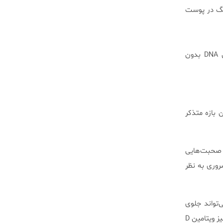
رنگ در پوست
بیماری‌های ژنتیکی مستعد: مشکل در ترمیم DNA در بیماری گزرودرما پیگمانتازوم شکست دائمی DNA بدون
 بازه متذکر
 ولی امروزه صحبت‌هایی
ت ضروری به نظر
‌تواند جلوی
ساخت ویتامین D را در بدن کودک بگیرد ولی امروزه معلوم شده که چند دقیقه در معرض نور خورشید بودن نیز ویتامین D